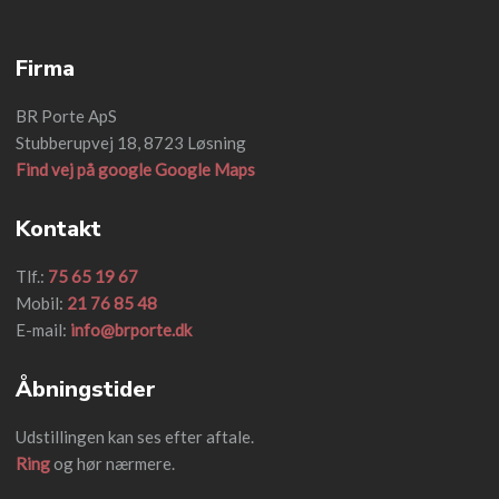
Firma
BR Porte ApS
Stubberupvej 18, 8723 Løsning
Find vej på google Google Maps
Kontakt
Tlf.:
75 65 19 67
Mobil:
21 76 85 48
E-mail:
info@brporte.dk
Åbningstider
Udstillingen kan ses efter aftale.
Ring
og hør nærmere.