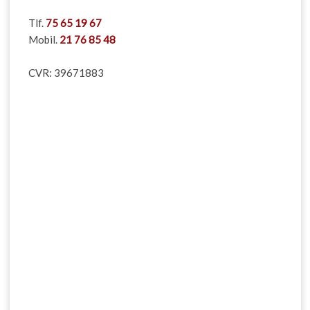
​Tlf.
75 65 19 67
Mobil.
21 76 85 48
CVR: 39671883